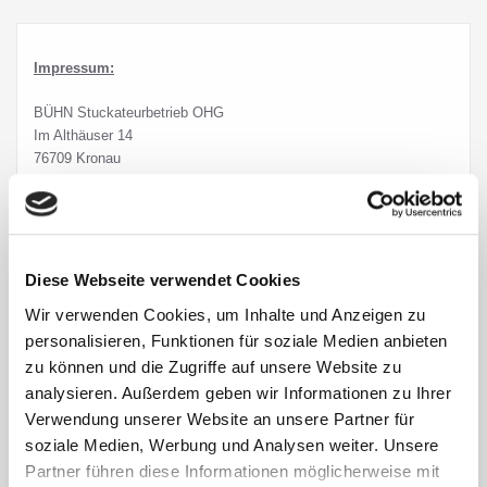
Impressum:
BÜHN Stuckateurbetrieb OHG
Im Althäuser 14
76709 Kronau
DE
Vertretungsberechtigter:
Harald Bühn
Telefon:
07253/7179
E-Mail:
info (at) stuckateur-buehn (dot) de
Diese Webseite verwendet Cookies
Steuernummer:
DE 209714558
Wir verwenden Cookies, um Inhalte und Anzeigen zu
Handelsregistereintrag:
231573
personalisieren, Funktionen für soziale Medien anbieten
Datenschutzhinweis:
zu können und die Zugriffe auf unsere Website zu
analysieren. Außerdem geben wir Informationen zu Ihrer
Ihre personenbezogenen Daten werden bei uns vertraulich
Verwendung unserer Website an unsere Partner für
behandelt. Ihre persönlichen Daten, die Sie uns im Rahmen einer
soziale Medien, Werbung und Analysen weiter. Unsere
Kontaktaufnahme zur Verfügung stellen, werden bei uns
Partner führen diese Informationen möglicherweise mit
gespeichert und im Rahmen der Kontaktaufahme verarbeitet. Hier