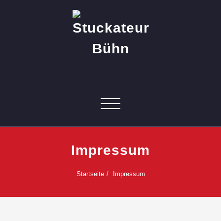
Skip
to
content
Stuckateur Bühn
Meisterbetrieb seit 1964
Toggle navigation
Impressum
Startseite
Impressum