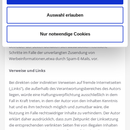
Widerspruch Werbe-Mails
Auswahl erlauben
Der Nutzung von im Rahmen der Impressumspflicht
veröffentlichten Kontaktdaten zur Übersendung von nicht
Nur notwendige Cookies
ausdrücklich angeforderter Werbung und
Informationsmaterialien wird hiermit widersprochen. Die
Betreiber der Seiten behalten sich ausdrücklich rechtliche
Schritte im Falle der unverlangten Zusendung von
Werbeinformationen,etwa durch Spam-E-Mails, vor.
Verweise und Links
Bei direkten oder indirekten Verweisen auf fremde Internetseiten
(„Links“), die außerhalb des Verantwortungsbereiches des Autors
liegen, würde eine Haftungsverpflichtung ausschließlich in dem
Fall in Kraft treten, in dem der Autor von den Inhalten Kenntnis
hat und es ihm technisch möglich und zumutbar wäre, die
Nutzung im Falle rechtswidriger Inhalte zu verhindern. Der Autor
erklärt daher ausdrücklich, dass zum Zeitpunkt der Linksetzung
die entsprechenden verlinkten Seiten frei von illegalen Inhalten