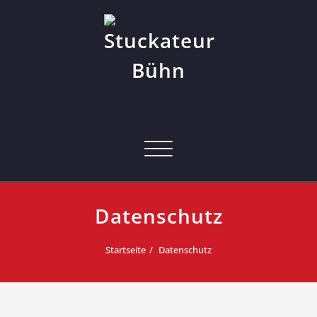
Skip
to
content
Stuckateur Bühn
Meisterbetrieb seit 1964
Toggle navigation
Datenschutz
Startseite
Datenschutz