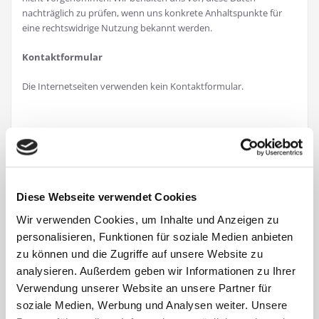
nachträglich zu prüfen, wenn uns konkrete Anhaltspunkte für
eine rechtswidrige Nutzung bekannt werden.
Kontaktformular
Die Internetseiten verwenden kein Kontaktformular.
Newsletterdaten
Die Internetseiten verwenden keine Newsletter.
Diese Webseite verwendet Cookies
SSL-Verschlüsselung
Wir verwenden Cookies, um Inhalte und Anzeigen zu
Diese Seite nutzt aus Gründen der Sicherheit und zum Schutz der
personalisieren, Funktionen für soziale Medien anbieten
Übertragung vertraulicher Inhalte, wie zum Beispiel der
zu können und die Zugriffe auf unsere Website zu
Anfragen,die Sie an uns als Seitenbetreiber senden, eine SSL-
analysieren. Außerdem geben wir Informationen zu Ihrer
Verschlüsselung. Eine verschlüsselte Verbindung erkennen Sie
Verwendung unserer Website an unsere Partner für
daran, dass die Adresszeile des Browsers von „http://“ auf
soziale Medien, Werbung und Analysen weiter. Unsere
„https://“ wechselt und an dem Schloss-Symbol in Ihrer